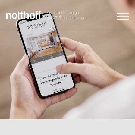
A
g
e
n
t
u
r
fü
r
D
e
s
i
g
n
-
u
n
d
I
T
-
D
i
e
n
s
t
l
e
i
s
t
un
g
e
n